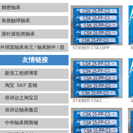
精密轴承
角接触球轴承
滚针滚轮类轴承
​​外球面轴承单元 /
轴承附件 / 混
STIEBER CSK15PP ......
S
合陶瓷球 / INSOCOAT绝缘轴承
友情链接
/ 固态油轴承 / NoWear永不磨损
涂层轴承 / 高温轴承和轴承单元
新浪工程师博客
淘宝 SKF 直销
倍诗达之淘宝店
STIEBER CSK1......
S
倍诗达轴承微店
中华轴承网商铺