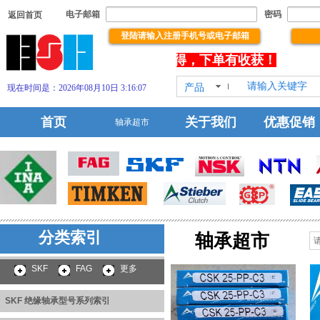
电子邮箱
密码
返回首页
登陆请输入注册手机号或电子邮箱
没
饮您浏览本站！祝你浏览有所得，下单有收获！
产品
现在时间是：2026年08月10日 3:16:07
HOT!
首页
关于我们
优惠促销
轴承超市
分类索引
轴
承超市
SKF 绝缘轴承型号系列
索引
SKF
FAG
更多
SKF 绝缘轴承型号系列索引