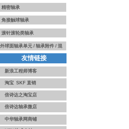
精密轴承
角接触球轴承
滚针滚轮类轴承
​​外球面轴承单元 /
轴承附件 / 混
合陶瓷球 / INSOCOAT绝缘轴承
友情链接
/ 固态油轴承 / NoWear永不磨损
涂层轴承 / 高温轴承和轴承单元
新浪工程师博客
淘宝 SKF 直销
倍诗达之淘宝店
倍诗达轴承微店
中华轴承网商铺