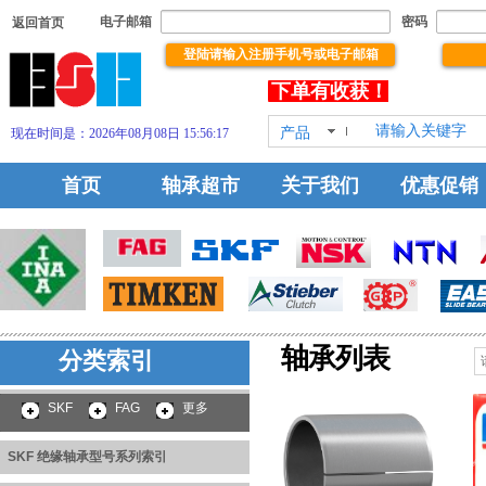
电子邮箱
密码
返回首页
登陆请输入注册手机号或电子邮箱
没有
您浏览本站！祝你浏览有所得，下单有收获！
产品
现在时间是：2026年08月08日 15:56:18
HOT!
首页
轴承超市
关于我们
优惠促销
轴承
列表
分类索引
SKF 绝缘轴承型号系列
索引
SKF
FAG
更多
SKF 绝缘轴承型号系列索引