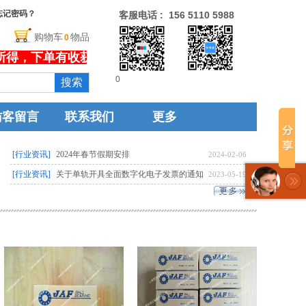
忘记密码？
客服电话 : 156 5110 5988
购物车
物品
0
没有文本
得，下单有收获！
欢饮您浏览本站！
0
搜索
访客留言
联系我们
更多
[行业资讯]
2024年春节假期安排
2024-02-06
[行业资讯]
关于单轨开具全面数字化电子发票的通知
2023-05-19