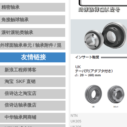
精密轴承
角接触球轴承
滚针滚轮类轴承
​​外球面轴承单元 /
轴承附件 / 混
合陶瓷球 / INSOCOAT绝缘轴承
友情链接
/ 固态油轴承 / NoWear永不磨损
涂层轴承 / 高温轴承和轴承单元
新浪工程师博客
淘宝 SKF 直销
倍诗达之淘宝店
倍诗达轴承微店
NTN
中华轴承网商铺
UK305
UK306