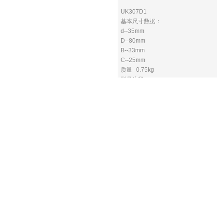
UK307D1
基本尺寸数据：
d--35mm
D--80mm
B--33mm
C--25mm
质量--0.75kg
型号注释：
UK--外球面深沟球轴承；
3--尺寸系列号；
07--内径尺寸35ｍｍ；
D1--轴承外圈或内圈上有润滑油孔
UK308D1
基本尺寸数据：
d--40mm
D--90mm
B--34mm
C--27mm
质量--1.02kg
型号注释：
UK--外球面深沟球轴承；