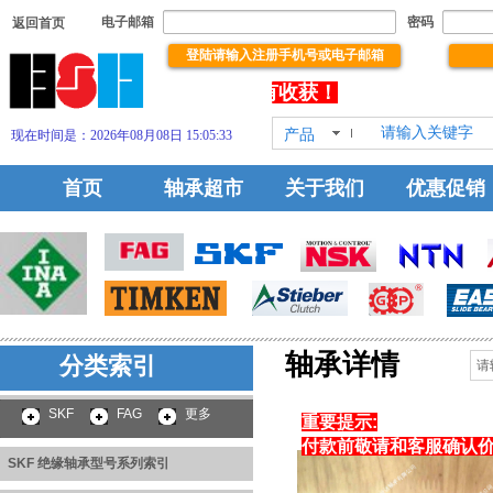
电子邮箱
密码
返回首页
登陆请输入注册手机号或电子邮箱
没有文本
本站！祝你浏览有所得，下单有收获！
产品
现在时间是：2026年08月08日 15:05:33
HOT!
首页
轴承超市
关于我们
优惠促销
轴承详情
分类索引
SKF 绝缘轴承型号系列
索引
SKF
FAG
更多
重要提示:
付款前敬请和客服确认
SKF 绝缘轴承型号系列索引