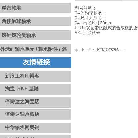
精密轴承
型号注释：
6--深沟球轴承；
0--尺寸系列号；
角接触球轴承
04--内径尺寸20mm;
LLU--双面带接触式的合成橡胶
5K--油脂代号
滚针滚轮类轴承
​​外球面轴承单元 /
轴承附件 / 混
上一个：
NTN UCS205......
合陶瓷球 / INSOCOAT绝缘轴承
友情链接
/ 固态油轴承 / NoWear永不磨损
涂层轴承 / 高温轴承和轴承单元
新浪工程师博客
淘宝 SKF 直销
倍诗达之淘宝店
倍诗达轴承微店
中华轴承网商铺