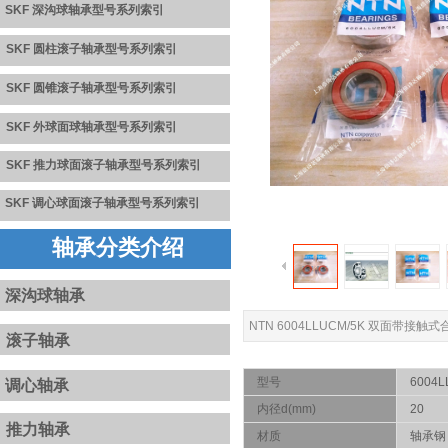
SKF 深沟球轴承型号系列
索引
SKF 圆柱滚子轴承型号系列索引
SKF 圆锥滚子轴承型号系列
索
引
SKF 外球面球轴承型号系列
索引
S
K
F
推力球面滚子轴承型号系
列
索引
SKF
调心球面滚子轴承型号系列
索引
轴承分类介绍
深沟球轴承
NTN 6004LLUCM/5K 双面带
滚子轴承
型号
6004L
调心轴承
内径d(mm)
20
推力轴承
材质
轴承钢