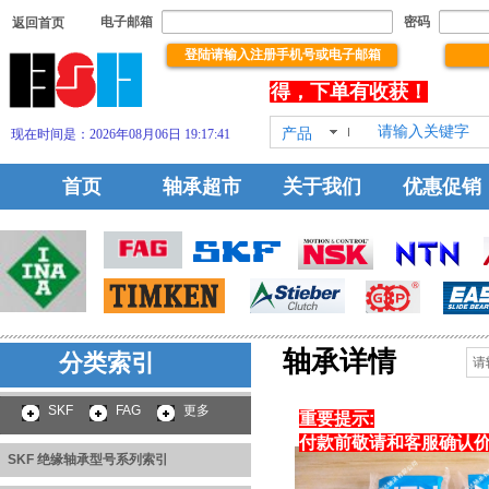
电子邮箱
密码
返回首页
登陆请输入注册手机号或电子邮箱
没
饮您浏览本站！祝你浏览有所得，下单有收获！
产品
现在时间是：2026年08月06日 19:17:42
HOT!
首页
轴承超市
关于我们
优惠促销
轴承详情
分类索引
SKF 绝缘轴承型号系列
索引
SKF
FAG
更多
重要提示:
付款前敬请和客服确认
SKF 绝缘轴承型号系列索引